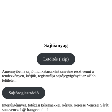
Sajtóanyag
Letöltés (.zip)
Amennyiben a sajtó munkatársaként szeretne részt venni a
rendezvényen, kérjük, regisztrálja sajtójegyigényét az alábbi
felületen:
Sajtóregisztráció
Interjúigénnyel, fotózási kérelmekkel, kérjük, keresse Venczel Sárát:
sara.venczel @ hangveto.hu!