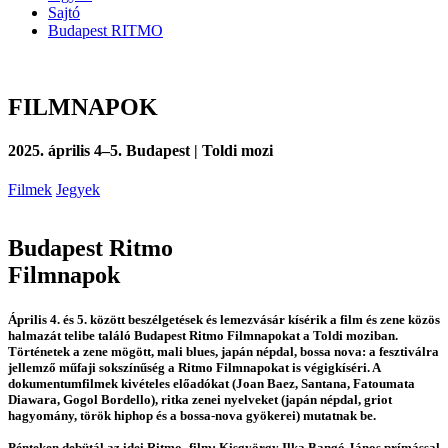
Sajtó
Budapest RITMO
FILMNAPOK
2025. április 4–5. Budapest | Toldi mozi
Filmek
Jegyek
Budapest Ritmo
Filmnapok
Április 4. és 5. között beszélgetések és lemezvásár kísérik a film és zene közös
halmazát telibe találó Budapest Ritmo Filmnapokat a Toldi moziban.
Történetek a zene mögött, mali blues, japán népdal, bossa nova: a fesztiválra
jellemző műfaji sokszínűség a Ritmo Filmnapokat is végigkíséri. A
dokumentumfilmek kivételes előadókat (Joan Baez, Santana, Fatoumata
Diawara, Gogol Bordello), ritka zenei nyelveket (japán népdal, griot
hagyomány, török hiphop és a bossa-nova gyökerei) mutatnak be.
Pénteken debütál az idei Ritmo–film: Kisgyörgy Ilka Bangó János prímással