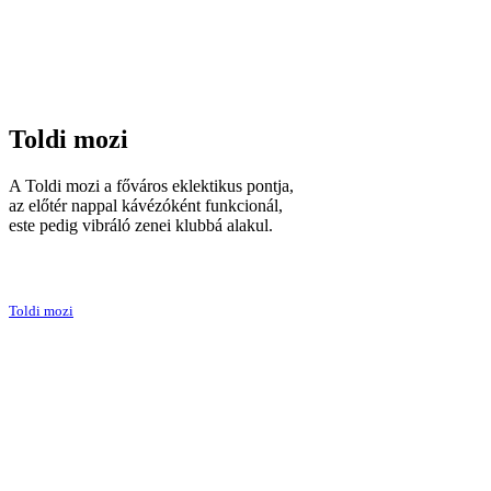
Toldi mozi
A Toldi mozi a főváros eklektikus pontja,
az előtér nappal kávézóként funkcionál,
este pedig vibráló zenei klubbá alakul.
Toldi mozi