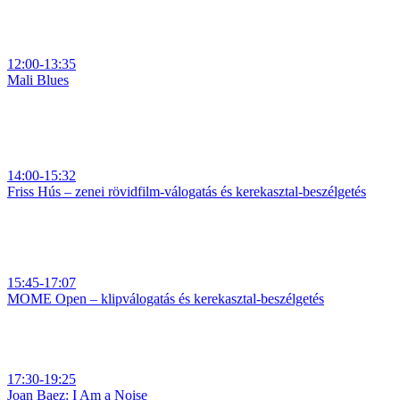
12:00-13:35
Mali Blues
14:00-15:32
Friss Hús – zenei rövidfilm-válogatás és kerekasztal-beszélgetés
15:45-17:07
MOME Open – klipválogatás és kerekasztal-beszélgetés
17:30-19:25
Joan Baez: I Am a Noise