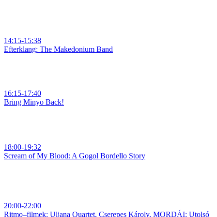
14:15-15:38
Efterklang: The Makedonium Band
16:15-17:40
Bring Minyo Back!
18:00-19:32
Scream of My Blood: A Gogol Bordello Story
20:00-22:00
Ritmo–filmek: Uljana Quartet, Cserepes Károly, MORDÁI: Utolsó