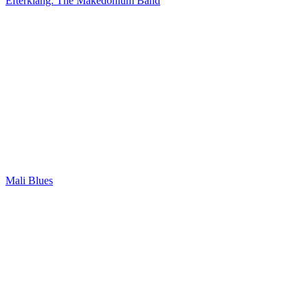
Efterklang: The Makedonium Band
Mali Blues