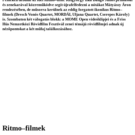
és zenekarával közreműködve segít újrafelfedezni a nótákat Mátyássy Áron
rendezésében, de műsorra kerülnek az eddig forgatott ikonikus Ritmo–
filmek (Dresch Vonós Quartet, MORDÁI, Uljana Quartet, Cserepes Károly)
is. Szombaton két válogatás blokk: a MOME Open videóklipjei és a Friss
Hús Nemzetközi Rövidfilm Fesztivál zenei témájú rövidfilmjei adnak új
nézőpontokat a két műfaj találkozásához.
Ritmo–filmek