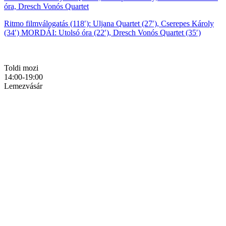
óra, Dresch Vonós Quartet
Ritmo filmválogatás (118′): Uljana Quartet (27′), Cserepes Károly
(34′) MORDÁI: Utolsó óra (22′), Dresch Vonós Quartet (35′)
Toldi mozi
14:00-19:00
Lemezvásár