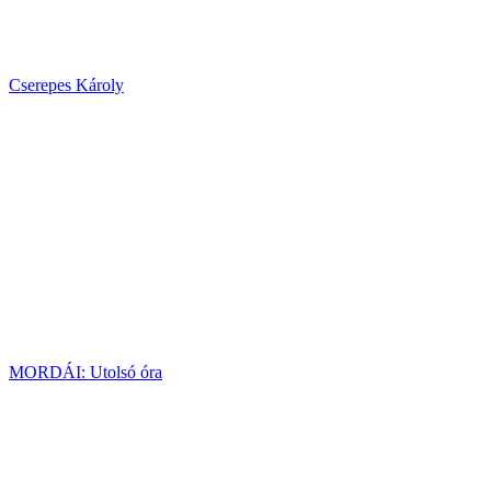
Cserepes Károly
MORDÁI: Utolsó óra