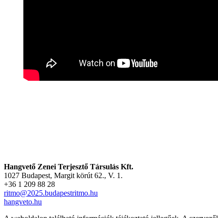
Hangvető Zenei Terjesztő Társulás Kft.
1027 Budapest, Margit körút 62., V. 1.
+36 1 209 88 28
ritmo@2025.budapestritmo.hu
hangveto.hu