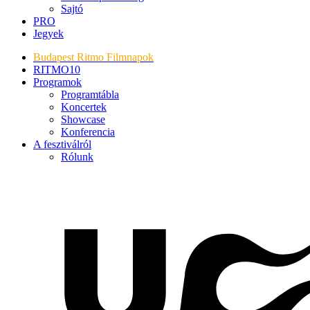
Sajtó
PRO
Jegyek
Budapest Ritmo Filmnapok
RITMO10
Programok
Programtábla
Koncertek
Showcase
Konferencia
A fesztiválról
Rólunk