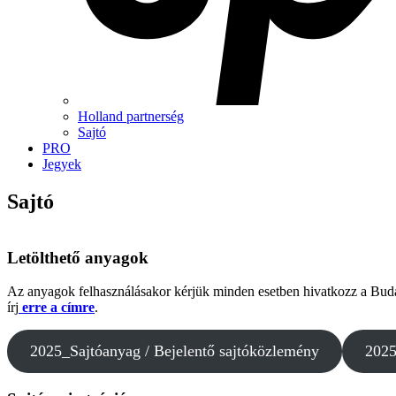
Holland partnerség
Sajtó
PRO
Jegyek
Sajtó
Letölthető anyagok
Az anyagok felhasználásakor kérjük minden esetben hivatkozz a Budap
írj
erre a címre
.
2025_Sajtóanyag / Bejelentő sajtóközlemény
2025