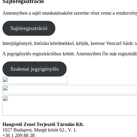
Sajtóregisztráció
Amennyiben a sajtó munkatársaként szeretne részt venni a rendezvényen
Sajtóregisztráció
Interjúigénnyel, fotózási kérelmekkel, kérjük, keresse Venczel Sárát:
A jegyigénylés regisztrációhoz kötött. Amennyiben Ön már regisztrált 
Szakmai jegyigénylés
Hangvető Zenei Terjesztő Társulás Kft.
1027 Budapest, Margit körút 62., V. 1.
+36 1 209 88 28