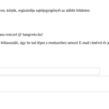
, kérjük, regisztrálja sajtójegyigényét az alábbi felületen:
 sara.venczel @ hangveto.hu!
felhasználó, úgy be tud lépni a rendszerhez tartozó E-mail címével és j