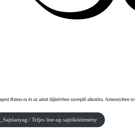
est Ritmo-ra és az adott fájlnévben szereplő alkotóra. Amennyiben to
_Sajtóanyag / Teljes line-up sajtóközlemény