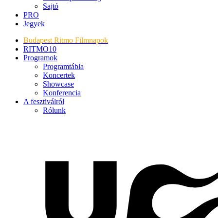
Sajtó
PRO
Jegyek
Budapest Ritmo Filmnapok
RITMO10
Programok
Programtábla
Koncertek
Showcase
Konferencia
A fesztiválról
Rólunk