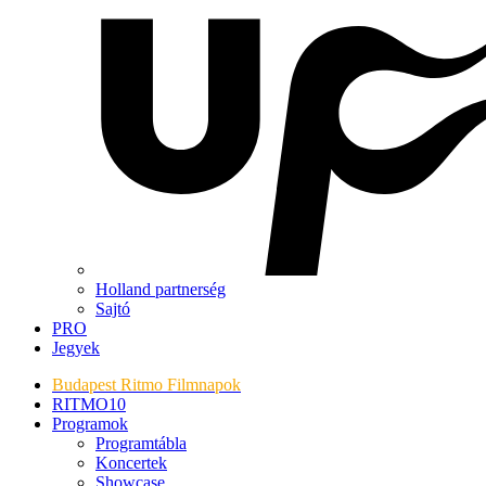
Holland partnerség
Sajtó
PRO
Jegyek
Budapest Ritmo Filmnapok
RITMO10
Programok
Programtábla
Koncertek
Showcase