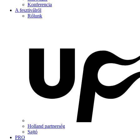
Konferencia
A fesztiválról
Rólunk
Holland partnerség
Sajtó
PRO