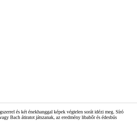
ngszerrel és két énekhanggal képek végtelen sorát idézi meg. Síró
, vagy Bach átiratot játszanak, az eredmény libabőr és édesbús