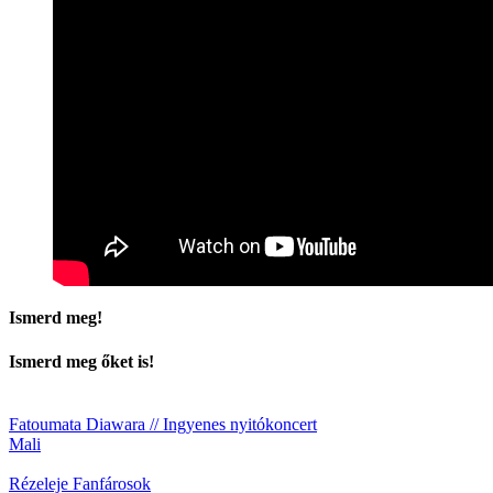
Ismerd meg!
Ismerd meg őket is!
Fatoumata Diawara // Ingyenes nyitókoncert
Mali
Rézeleje Fanfárosok