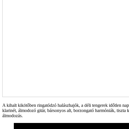
A kihalt kikötőben ringatódzó halászhajók, a déli tengerek időtlen nap
klarinét, álmodozó gitár, bársonyos alt, borzongató harmóniák, tiszta 
álmodozás.