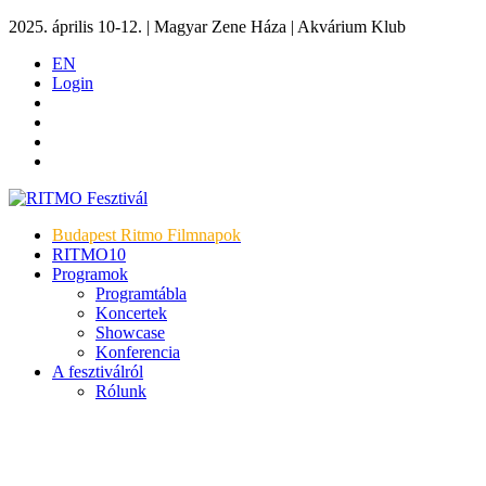
2025. április 10-12. | Magyar Zene Háza | Akvárium Klub
EN
Login
Budapest Ritmo Filmnapok
RITMO10
Programok
Programtábla
Koncertek
Showcase
Konferencia
A fesztiválról
Rólunk