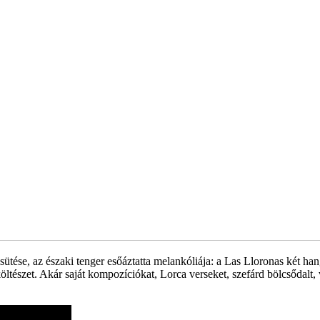
sütése, az északi tenger esőáztatta melankóliája: a Las Lloronas két ha
költészet. Akár saját kompozíciókat, Lorca verseket, szefárd bölcsődalt