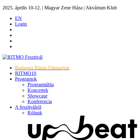
2025. április 10-12. | Magyar Zene Háza | Akvárium Klub
EN
Login
Budapest Ritmo Filmnapok
RITMO10
Programok
Programtábla
Koncertek
Showcase
Konferencia
A fesztiválról
Rólunk