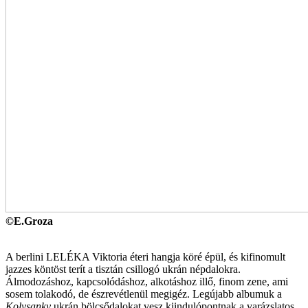
©E.Groza
A berlini LELÉKA Viktoria éteri hangja köré épül, és kifinomult
jazzes köntöst terít a tisztán csillogó ukrán népdalokra.
Álmodozáshoz, kapcsolódáshoz, alkotáshoz illő, finom zene, ami
sosem tolakodó, de észrevétlenül megigéz. Legújabb albumuk a
Kolysanky
ukrán bölcsődalokat vesz kiindulópontnak a varázslatos