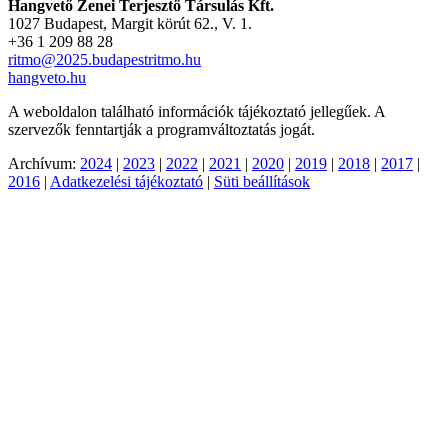
Hangvető Zenei Terjesztő Társulás Kft.
1027 Budapest, Margit körút 62., V. 1.
+36 1 209 88 28
ritmo@2025.budapestritmo.hu
hangveto.hu
A weboldalon található információk tájékoztató jellegűek. A
szervezők fenntartják a programváltoztatás jogát.
Archívum:
2024
|
2023
|
2022
|
2021
|
2020
|
2019
|
2018
|
2017
|
2016
|
Adatkezelési tájékoztató
|
Süti beállítások