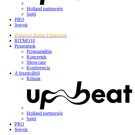
Holland partnerség
Sajtó
PRO
Jegyek
Budapest Ritmo Filmnapok
RITMO10
Programok
Programtábla
Koncertek
Showcase
Konferencia
A fesztiválról
Rólunk
Holland partnerség
Sajtó
PRO
Jegyek