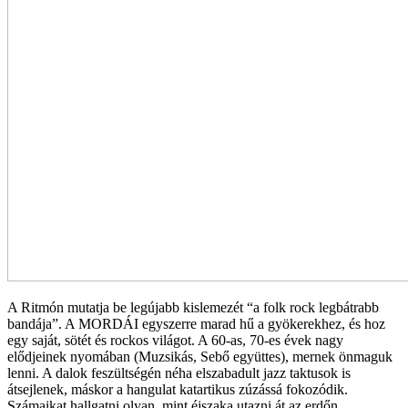
A Ritmón mutatja be legújabb kislemezét “a folk rock legbátrabb
bandája”. A MORDÁI egyszerre marad hű a gyökerekhez, és hoz
egy saját, sötét és rockos világot. A 60-as, 70-es évek nagy
elődjeinek nyomában (Muzsikás, Sebő együttes), mernek önmaguk
lenni. A dalok feszültségén néha elszabadult jazz taktusok is
átsejlenek, máskor a hangulat katartikus zúzássá fokozódik.
Számaikat hallgatni olyan, mint éjszaka utazni át az erdőn,