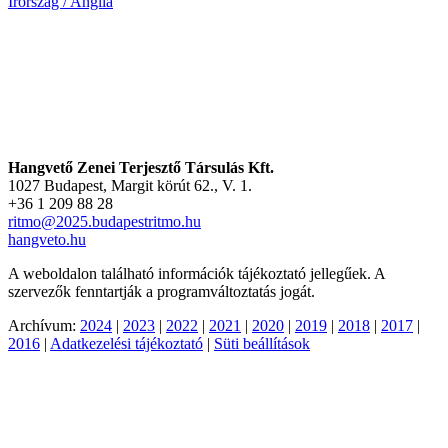
Írország / Anglia
Hangvető Zenei Terjesztő Társulás Kft.
1027 Budapest, Margit körút 62., V. 1.
+36 1 209 88 28
ritmo@2025.budapestritmo.hu
hangveto.hu
A weboldalon található információk tájékoztató jellegűek. A
szervezők fenntartják a programváltoztatás jogát.
Archívum:
2024
|
2023
|
2022
|
2021
|
2020
|
2019
|
2018
|
2017
|
2016
|
Adatkezelési tájékoztató
|
Süti beállítások