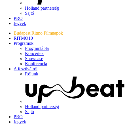
Holland partnerség
Sajtó
PRO
Jegyek
Budapest Ritmo Filmnapok
RITMO10
Programok
Programtábla
Koncertek
Showcase
Konferencia
A fesztiválról
Rólunk
Holland partnerség
Sajtó
PRO
Jegyek