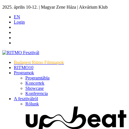
2025. április 10-12. | Magyar Zene Háza | Akvárium Klub
EN
Login
Budapest Ritmo Filmnapok
RITMO10
Programok
Programtábla
Koncertek
Showcase
Konferencia
A fesztiválról
Rólunk