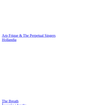
Arp Frique & The Perpetual Singers
Hollandia
The Breath