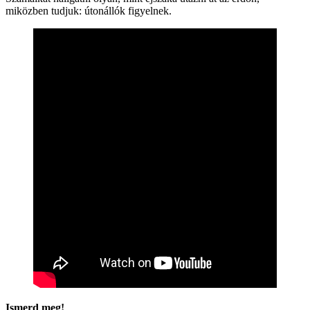
miközben tudjuk: útonállók figyelnek.
Ismerd meg!